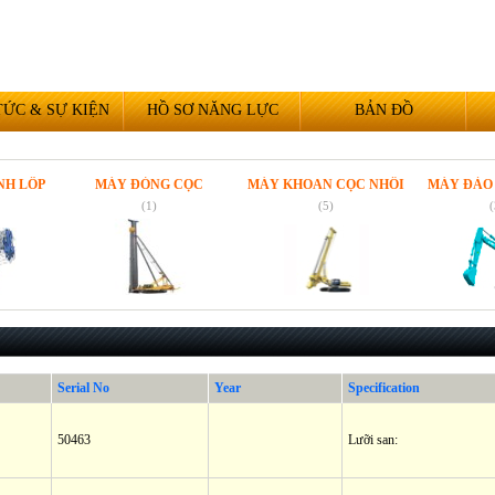
TỨC & SỰ KIỆN
HỒ SƠ NĂNG LỰC
BẢN ĐỒ
ỐP
MÁY ĐÓNG CỌC
MÁY KHOAN CỌC NHỒI
MÁY ĐÀO BÁN
(1)
(5)
(32)
Serial No
Year
Specification
50463
Lưỡi san: