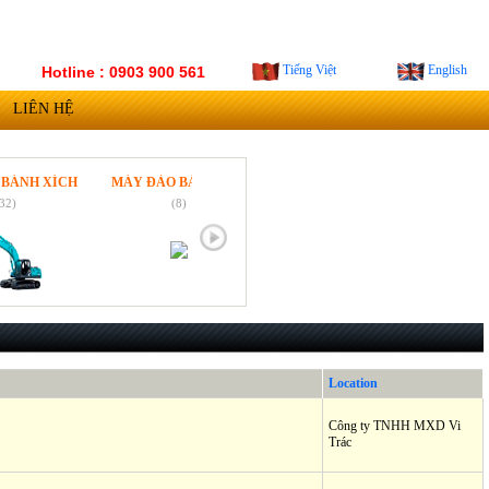
Tiếng Việt
English
Hotline : 0903 900 561
LIÊN HỆ
H XÍCH
MÁY ĐÀO BÁNH LỐP
(8)
Location
Công ty TNHH MXD Vi
Trác