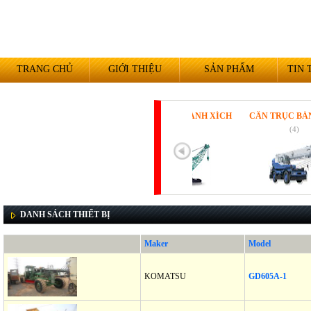
TRANG CHỦ
GIỚI THIỆU
SẢN PHẨM
TIN 
CẦN TRỤC BÁNH XÍCH
CẦN TRỤC BÁNH L
(10)
(4)
DANH SÁCH THIẾT BỊ
Maker
Model
KOMATSU
GD605A-1